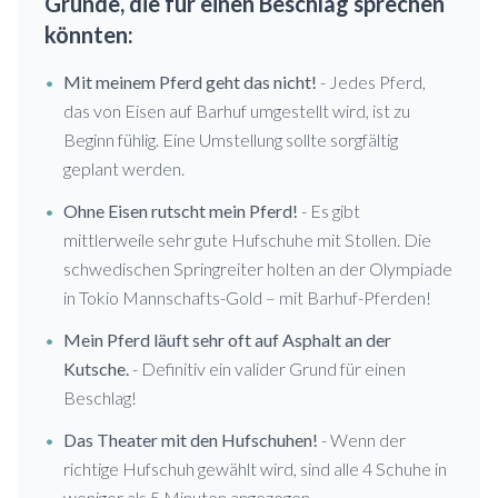
Gründe, die für einen Beschlag sprechen
könnten:
•
Mit meinem Pferd geht das nicht!
- Jedes Pferd,
das von Eisen auf Barhuf umgestellt wird, ist zu
Beginn fühlig. Eine Umstellung sollte sorgfältig
geplant werden.
•
Ohne Eisen rutscht mein Pferd!
- Es gibt
mittlerweile sehr gute Hufschuhe mit Stollen. Die
schwedischen Springreiter holten an der Olympiade
in Tokio Mannschafts-Gold – mit Barhuf-Pferden!
•
Mein Pferd läuft sehr oft auf Asphalt an der
Kutsche.
- Definitiv ein valider Grund für einen
Beschlag!
•
Das Theater mit den Hufschuhen!
- Wenn der
richtige Hufschuh gewählt wird, sind alle 4 Schuhe in
weniger als 5 Minuten angezogen.