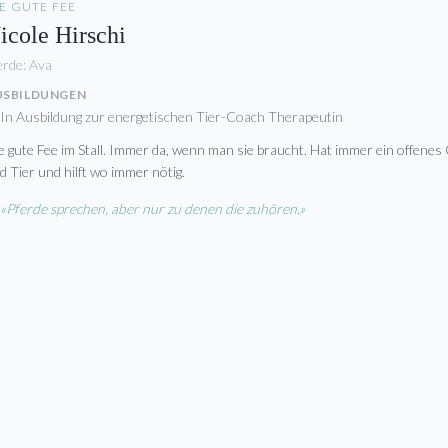
E GUTE FEE
icole Hirschi
erde:
Ava
USBILDUNGEN
In Ausbildung zur energetischen Tier-Coach Therapeutin
e gute Fee im Stall. Immer da, wenn man sie braucht. Hat immer ein offene
d Tier und hilft wo immer nötig.
«Pferde sprechen, aber nur zu denen die zuhören.»