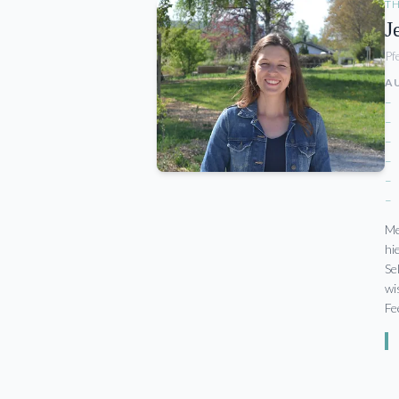
TH
J
Pf
A
–
–
–
–
–
–
Me
hi
Se
wi
Fe