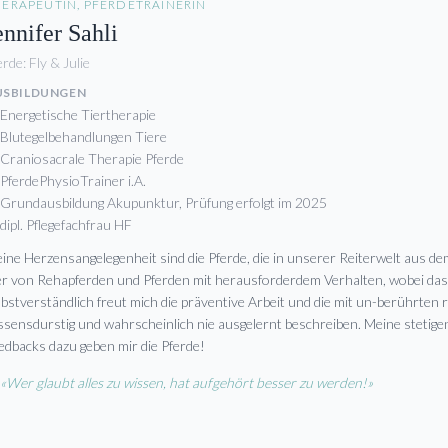
ERAPEUTIN, PFERDETRAINERIN
ennifer Sahli
erde:
Fly & Julie
USBILDUNGEN
Energetische Tiertherapie
Blutegelbehandlungen Tiere
Craniosacrale Therapie Pferde
PferdePhysioTrainer i.A.
Grundausbildung Akupunktur, Prüfung erfolgt im 2025
dipl. Pflegefachfrau HF
ine Herzensangelegenheit sind die Pferde, die in unserer Reiterwelt aus de
er von Rehapferden und Pferden mit herausforderdem Verhalten, wobei das 
lbstverständlich freut mich die präventive Arbeit und die mit un-berührten 
ssensdurstig und wahrscheinlich nie ausgelernt beschreiben. Meine stetigen
edbacks dazu geben mir die Pferde!
«Wer glaubt alles zu wissen, hat aufgehört besser zu werden!»