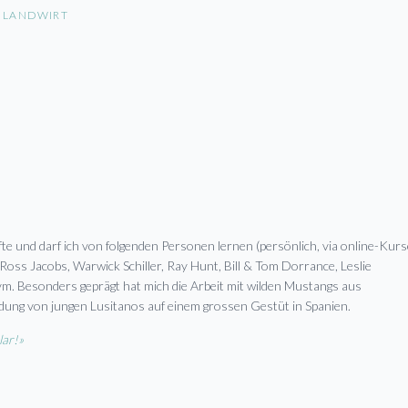
, LANDWIRT
e und darf ich von folgenden Personen lernen (persönlich, via online-Kur
Ross Jacobs, Warwick Schiller, Ray Hunt, Bill & Tom Dorrance, Leslie
. Besonders geprägt hat mich die Arbeit mit wilden Mustangs aus
ldung von jungen Lusitanos auf einem grossen Gestüt in Spanien.
lar!»