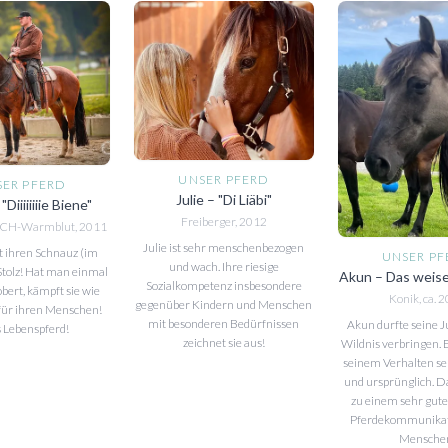
UNSER PFERD
SER PFERD
Julie – "Di Liäbi"
"Diiiiiiiie Biene"
Freiberger, 2012
x CH-Warmblut, 2011
Julie ist sehr menschenbezogen
gt ihren Schnauz (im
UNSER PF
und wach. Ihre riesige
Stolz! Hat man einmal
Akun – Das weise
Sozialkompetenz insbesondere
obert, kämpft sie wie
Konik, ca. 
gegenüber Kindern und Menschen
für ihren Menschen!
mit besonderen Bedürfnissen
Akun durfte seine J
 Lebenspferd!
zeichnet sie aus!
Wildnis verbringen. E
seinem Verhalten seh
und ursprünglich. D
zu einem sehr gute
Pferdekommunikati
Mensche