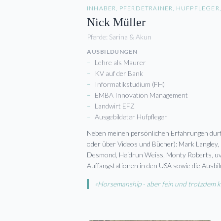
INHABER, PFERDETRAINER, HUFPFLEGER
Nick Müller
Pferde:
Sarina & Akun
AUSBILDUNGEN
–
Lehre als Maurer
–
KV auf der Bank
–
Informatikstudium (FH)
–
EMBA Innovation Management
–
Landwirt EFZ
–
Ausgebildeter Hufpfleger
Neben meinen persönlichen Erfahrungen durft
oder über Videos und Bücher): Mark Langley, 
Desmond, Heidrun Weiss, Monty Roberts, uvm
Auffangstationen in den USA sowie die Ausbi
«Horsemanship - aber fein und trotzdem k