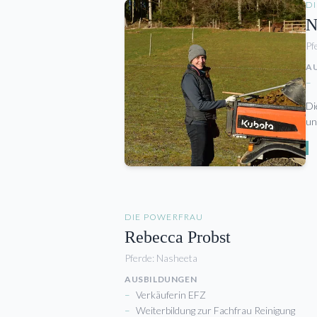
DI
N
Pf
A
–
Di
un
DIE POWERFRAU
Rebecca Probst
Pferde:
Nasheeta
AUSBILDUNGEN
–
Verkäuferin EFZ
–
Weiterbildung zur Fachfrau Reinigung