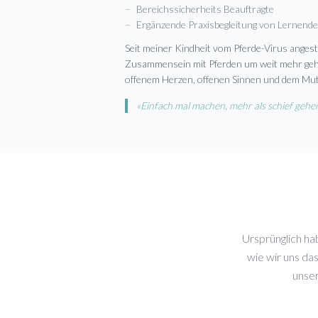
–
Bereichssicherheits Beauftragte
–
Ergänzende Praxisbegleitung von Lernend
Seit meiner Kindheit vom Pferde-Virus angeste
Zusammensein mit Pferden um weit mehr geht
offenem Herzen, offenen Sinnen und dem Mut z
«Einfach mal machen, mehr als schief gehen
Ursprünglich ha
wie wir uns da
unser