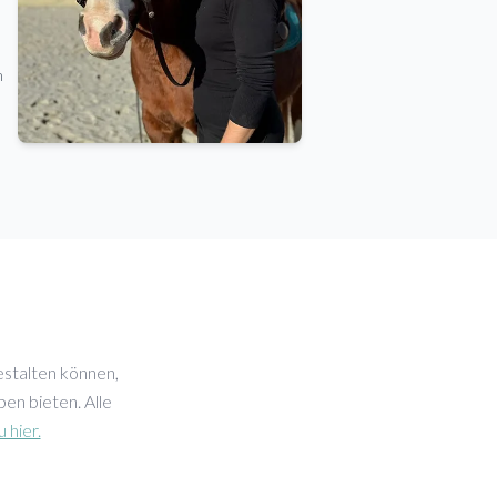
m
estalten können,
en bieten. Alle
 hier.