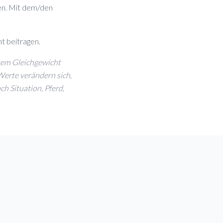
en. Mit dem/den
t beitragen.
esem Gleichgewicht
Werte verändern sich,
h Situation, Pferd,