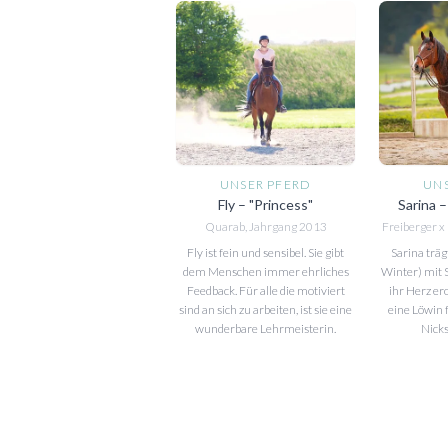
UNSER PFERD
UN
Fly – "Princess"
Sarina – 
Quarab, Jahrgang 2013
Freiberger 
Fly ist fein und sensibel. Sie gibt
Sarina trä
dem Menschen immer ehrliches
Winter) mit 
Feedback. Für alle die motiviert
ihr Herz er
sind an sich zu arbeiten, ist sie eine
eine Löwin 
wunderbare Lehrmeisterin.
Nicks