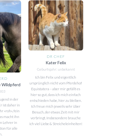
DR CHEF
Kater Felix
Geburtsjahr: unbekannt
Ich bin Felix und eigentlich
ERD
ursprünglich nicht vom Pferdehof
 Wildpferd
Equistatera – aber mir gefällt es
2003
hier so gut, dass ich mich einfach
ugend in der
entschieden habe, hier zu bleiben.
r ist daher in
Ich freue mich jeweils sehr über
r «roh», fein
Besuch, der etwas Zeit mit mir
as macht ihn
verbringt. Insbesondere brauche
n Lehrer in
ich viel Liebe & Streicheleinheiten!
on für alle
n.